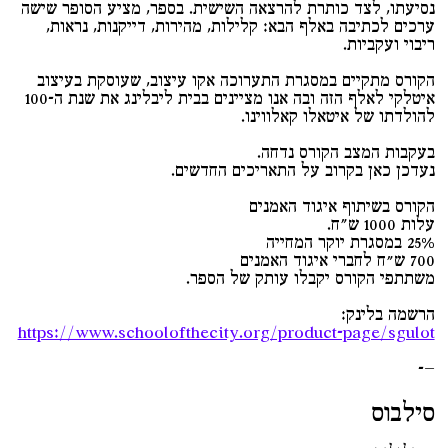
נסיעתו, לצד כותרת להרצאה השישית. בספר, מציע הסופר שישה
ערכים לכתיבה באלף הבא: קלילות, מהירות, דייקנות, נראות,
ריבוי ועקביות.
הקורס מתקיים במסגרת התערוכה אקו עיצוב, שעוסקת בעיצוב
איטלקי לאלף הזה ובה אנו מציינים בבית ליבלינג את שנת ה-100
להולדתו של איטאלו קאלווינו.
בעקבות המצב הקורס נדחה.
נעדכן כאן בקרוב על התאריכים החדשים.
הקורס בשיתוף איגוד האמנים
עלות 1000 ש״ח.
25% במסגרת יוקר המחייה
700 ש"ח לחברי איגוד האמנים
משתתפי הקורס יקבלו עותק של הספר.
הרשמה בלינק:
https://www.schoolofthecity.org/product-page/sgulot
—-
סילבוס