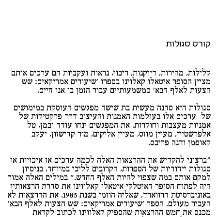
קורס סגולות
קלילות, מהירות, דייקנות, ריבוי, נראות ועקביות הם ערכים אותם
מציין הסופר איטאלו קאלוינו בספרו ׳שיעורים אמריקאים: שש
הצעות לאלף הבא׳ כמשמעותיים עבור הזמן בו אנו חיים.
סגולות היא סדנה מעשית בת שישה מפגשים העוסקת במימושים
של ערכים אלו בעולמות האמנות והעיצוב דרך פרקטיקות של
אמניות מעצבות וחוקרות. את המפגשים ינחו עודד ובמן, טל
אלפרשטיין, מעיין מוזס, מעיין אליקים, מור קדישזון, יעקב
קאופמן ודנה פריבס.
״ברצוני להקדיש את ההרצאות האלה לכמה ערכים או איכויות או
סגולות ייחודיות של הספרות, הקרובים לליבי במיוחד, בניסיון
למקם אותם במה שצפוי להיות האלף החדש.״ במילים האלה אמור
היה לפתוח הסופר האיטלקי איטאלו קאלווינו את סדרת הרצאותיו
באוניברסיטת הרווארד, שאליה הוזמן בשנת 1985. את ההרצאות לא
העביר מעולם. הספר ׳שיעורים אמריקאים: שש הצעות לאלף הבא׳
מכנס את חמש ההרצאות שהספיק קאלווינו לכתוב לקראת