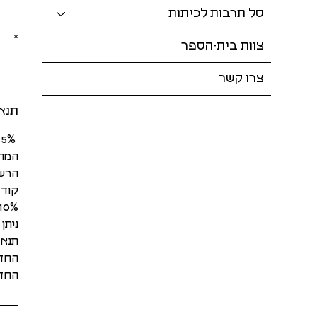
סל תרבות לכיתות
*
צוות בית-הספר
צרו קשר
תנא
המחי
קוד 
10% הנחה להרשמה של שלושת השבועו
ניתן
תנאי
החזר מלא (פחו
החזר של %