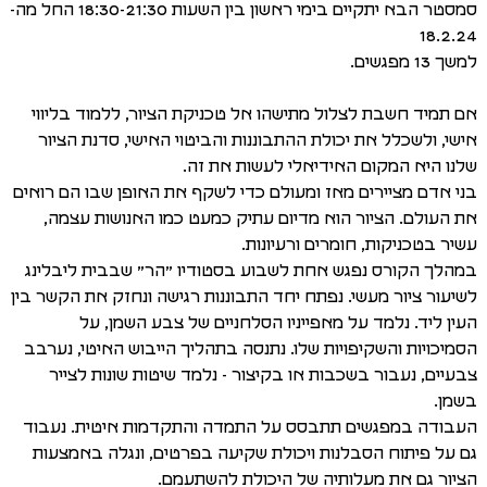
סמסטר הבא יתקיים בימי ראשון בין השעות 18:30-21:30 החל מה-
18.2.24
למשך 13 מפגשים.
אם תמיד חשבת לצלול מתישהו אל טכניקת הציור, ללמוד בליווי
אישי, ולשכלל את יכולת ההתבוננות והביטוי האישי, סדנת הציור
שלנו היא המקום האידיאלי לעשות את זה.
בני אדם מציירים מאז ומעולם כדי לשקף את האופן שבו הם רואים
את העולם. הציור הוא מדיום עתיק כמעט כמו האנושות עצמה,
עשיר בטכניקות, חומרים ורעיונות.
במהלך הקורס נפגש אחת לשבוע בסטודיו ״הר״ שבבית ליבלינג
לשיעור ציור מעשי. נפתח יחד התבוננות רגישה ונחזק את הקשר בין
העין ליד. נלמד על מאפייניו הסלחניים של צבע השמן, על
הסמיכויות והשקיפויות שלו. נתנסה בתהליך הייבוש האיטי, נערבב
צבעיים, נעבור בשכבות או בקיצור - נלמד שיטות שונות לצייר
בשמן.
העבודה במפגשים תתבסס על התמדה והתקדמות איטית. נעבוד
גם על פיתוח הסבלנות ויכולת שקיעה בפרטים, ונגלה באמצעות
הציור גם את מעלותיה של היכולת להשתעמם.