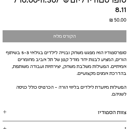
סופרסטודיו / יום ש׳ /10:00-11:30 /
8.11
Price
50.00 ₪
הקורס מלא
סופרסטודיו הוא מפגש משחק ובנייה לילדים בגילאי 3–5 בשיתוף
הורים, המציע לבנות יחד מודל קטן של תל אביב מחומרים
אמיתיים. הפעילות משלבת משחק, יצירתיות ועבודה משותפת,
בהדרכת אמנים מקצועיים.
הפעילות מיועדת לילדים בליווי הורה – הכרטיס כולל כניסה
לשניהם.
צוות הסטודיו
רוני רביב, בוגרת לימודי אמנות מבית הספר לאמנות רב-תחומית