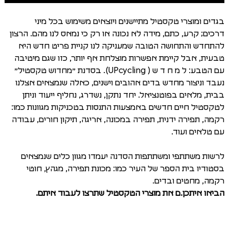
בגדים ומוצרי טקסטיל מתיישנים ויוצאים משימוש בכל מיני
דרכים; קרע, כתם, מידה לא נכונה או רק כי נמאס לנו מהם. הרצון
להתחדש והתחושה הטובה שמעניקה לנו קניית פריט חדש היא
טבעית, אבל קיימת אפשרות מוצלחת אף יותר, כזו שגם מיטיבה
עם הטבע: ל מ ח ד ש ( UPcycling). בסדנת ״מחדוש טקסטיל״
נעבד וניצור מחדש בדים אהובים וישנים, כאלה שנמצאים אצלנו
בבית, מלאים בפוטנציאל. יחד נתקן, נשדרג, נחליף ייעוד וניתן
לטקסטיל חיים חדשים באמצעות התנסות בטכניקות מגוונות כמו:
רקמה, תפירה ידנית, תפירה במכונה, אריגה, תיקון חורים, עבודה
עם טלאים ועוד.
לרשות משתתפי ומשתתפות הסדנה יעמדו מגוון כלים שנמצאים
בסטודיו בית הספר של העיר כמו: מכונת תפירה, מגהץ, חוטי
רקמה, מחטים ובדים.
הביאו איתכן.ם את מוצרי הטקסטיל שתרצו לעבוד איתם.