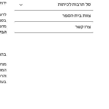
ידני
סל תרבות לכיתות
לרשו
צוות בית-הספר
בסטו
מחטי
צרו קשר
הביא
בהנ
מנחה
והרכ
בעלי