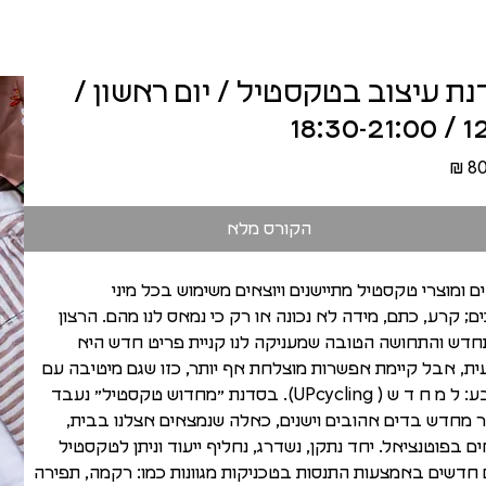
ת עיצוב בטקסטיל / יום ראשון /
12.7 / 1
מחיר
הקורס מלא
ם ומוצרי טקסטיל מתיישנים ויוצאים משימוש בכל מיני
ם; קרע, כתם, מידה לא נכונה או רק כי נמאס לנו מהם. הרצון
דש והתחושה הטובה שמעניקה לנו קניית פריט חדש היא
ת, אבל קיימת אפשרות מוצלחת אף יותר, כזו שגם מיטיבה עם
הטבע: ל מ ח ד ש ( UPcycling). בסדנת ״מחדוש טקסטיל״ נעבד
ור מחדש בדים אהובים וישנים, כאלה שנמצאים אצלנו בבית,
ם בפוטנציאל. יחד נתקן, נשדרג, נחליף ייעוד וניתן לטקסטיל
 חדשים באמצעות התנסות בטכניקות מגוונות כמו: רקמה, תפירה