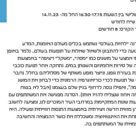
ים
בין השעות 16:30-17:15 החל מה- 14.11.23
ורס: 8 חודשים
ה ״לחיות בעולם״ נשתמש בכלים מעולם האומנות, המדע
ועה כדי להתבונן ולשאול שאלות על תופעות בעולם.. נלמד באופן
 אמצעי על מושגים כמו ״מסה״, ״משקל״ ו״ציפה״ באמצעות
ה של סירות אלומיניום והשטתן במים. נתחקה אחר תנועת כוכבי
 בעזרת גופנו, ונייצר מופע משותף של מסלוליהם בחלל. נחבר
של תנועות לכדי כוריאוגרפיה הרמונית כדי לבחון את המושג
מה", ואפילו ננסה לדחוף בניין שלם בעצמנו (אבל לא בטוח
 אחוז שנצליח להזיז אותו). הסדנה מפגישה את המשתתפים עם
ות שונות המתקיימות במרחבי העיר המוכרים לנו, ומציעה לחשוב
ן מזווית חדשה ויצירתית באמצעות התנסות חווייתית ופעילה. היא
ת את האינטואיציה ומשכללת את כושר ההמצאה והחשיבה
מאית של המשתתפים בה.