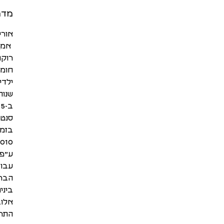
מדר
אורי
אמן 
רוקנ
חומר
ילדי
שנות ה-50 של המאה הקודמת, בוד
ע״פ 
עבוד
הברי
ביני
אלוב
התרבות האיר