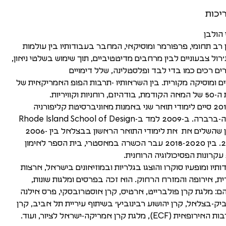
יכות
 הולבן
רב תחומי, פרפורמר ומוסיקאי, המחבר בעבודותיו בין עולמות
׳רול צבעוניים לבין מרחבים מדיטטיביים, תוך שימוש בשלטי ניאון,
ים רכים כמו בדי לבד ופלסטלינה, שלל דימויים
ים ומוסיקה מקורית. בין השראותיו -תרבות הפופ האמריקאית של
היזם, רוחניות וקוויריות.
ב-2015 סיים לימודי תואר שני באמנות מאוניברסיטת קליפורניה
סנטה-ברברה. ב-2009 למד ב-Rhode Island School of Design
בזמן שהשלים את את לימודי התואר הראשון בבצלאל בין 2006-
2010. בין 2018-2020 עבר הכשרה במאסטרי, בית הספר לאימון
עקרונות הפסיכולוגיה הרוחנית.
ותיו ומופעיו סוקרו והוצגו בגלריות ובמוזיאונים בישראל, ארצות
ת, אירופה והמזרח הרחוק. הוא זכה בפרסים ומלגות שונות,
הם: מלגת קרן פולברייט, ארטיס, קרן אוסטרובסקי, פרס אילנה
יק-בצלאל, קרן יהושוע רבינוביץ׳ בשיתוף עיריית תל אביב, קרן
ופאית (ECF), מלגת קרן אמריקה-ישראל לציור, ועוד.