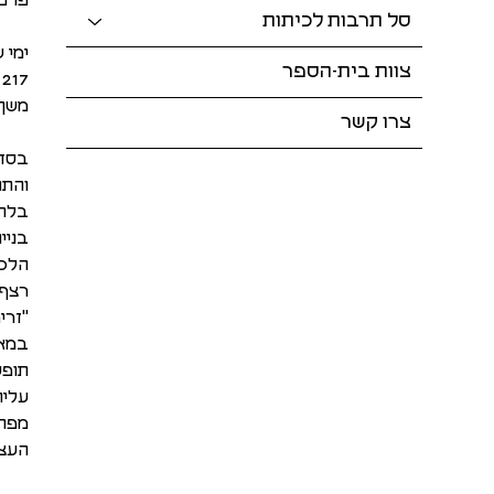
פרט
סל תרבות לכיתות
ימי שלישי 
צוות בית-הספר
217 ש״ח לחודש
משך הק
צרו קשר
בסדנ
והתנ
בלתי
בניי
הלכת
רצף 
"זרי
במאה
תופע
עליה
מפתח
העצ