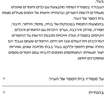
בעיר.
העבודה בסטודיו הפתוח מתבצעת עם כלים וחומרים שאנחנו
מעמידים לרשות היוצרים, ובהנחייה אישית של אמנים פעילים מצוות
בית הספר של העיר.
באמצעות התנסות בטכניקות של בנייה, פיסול, אלתור, חיבור,
תפירה, פירוק והרכבה, נערוך היכרות עם החומרים והכלים
הקיימים בסטודיו, ונגלה איכויות ותובנות חדשות על החומרים
המרכיבים את העולם שבו אנו חיים. החומרים שעמם נעבוד הם
כאלה שניתן לאסוף וללקט בעיר בבתי מלאכה שונים, שאריות
ייצור תעשייתי. המשתתפים מוזמנים להביא עמם חומרים נוספים
שמסקרנים אותם.
על סטודיו בית הספר של העיר:
סטודיו בית הספר של העיר פועל כבר מספר שנים בקומת הקרקע
בהנחיית
שבבית ליבלינג. הסטודיו הוא מרחב לימוד חופשי המוקדש ליצירה
שמונעת מתשוקה להמציא ולבצע. בסטודיו תמצאו את הזמן,
צוות הסטודיו
החומרים, הכלים והידע הדרושים ליצירה. העשייה כאן היא חופשית