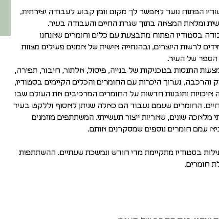
דיו הפתוח נועד לאפשר לך מקום וזמן קבוע לעבודה יצירתית,
ית ומלאת המצאה בתוך שגרת החיים והעבודה בעיר.
דה בסטודיו הפתוח מתבצעת עם כלים וחומרים שאנחנו
דים לרשות היוצרים, ובהנחייה אישית של אמנים פעילים מצוות
הספר של העיר.
עות התנסות בטכניקות של בנייה, פיסול, אלתור, חיבור, תפירה,
ק והרכבה, נערוך היכרות עם החומרים והכלים הקיימים בסטודיו,
ה איכויות ותובנות חדשות על החומרים המרכיבים את העולם שבו
חיים. החומרים שעמם נעבוד הם כאלה שניתן לאסוף וללקט בעיר
 מלאכה שונים, שאריות ייצור תעשייתי. המשתתפים מוזמנים
א עמם חומרים נוספים שמסקרנים אותם.
לות בסטודיו מתקיימת מדי חודש ונמשכת שעתיים. ההשתתפות
ת חומרים.