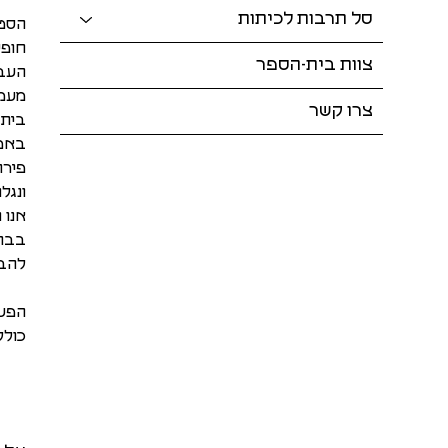
סל תרבות לכיתות
הסטו
חופש
צוות בית-הספר
העבו
מעמי
צרו קשר
בית 
באמצ
פירו
ונגל
אנו 
בבתי
להבי
הפעי
כולל