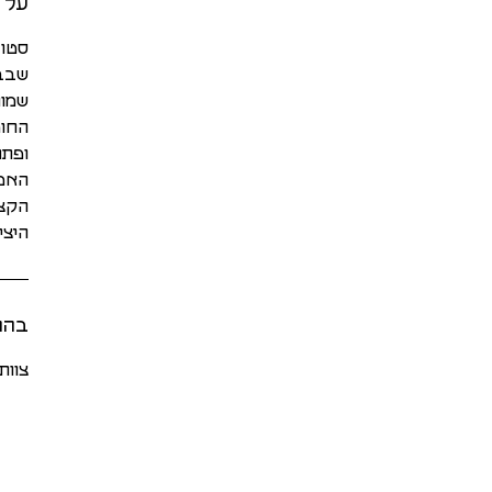
על ס
סטוד
שבבי
שמונ
החומ
ופתו
האמנ
הקצב
היצי
בהנ
צוות