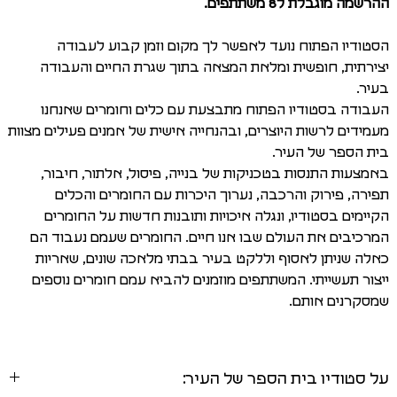
ההרשמה מוגבלת ל8 משתתפים.
הסטודיו הפתוח נועד לאפשר לך מקום וזמן קבוע לעבודה
יצירתית, חופשית ומלאת המצאה בתוך שגרת החיים והעבודה
בעיר.
העבודה בסטודיו הפתוח מתבצעת עם כלים וחומרים שאנחנו
מעמידים לרשות היוצרים, ובהנחייה אישית של אמנים פעילים מצוות
בית הספר של העיר.
באמצעות התנסות בטכניקות של בנייה, פיסול, אלתור, חיבור,
תפירה, פירוק והרכבה, נערוך היכרות עם החומרים והכלים
הקיימים בסטודיו, ונגלה איכויות ותובנות חדשות על החומרים
המרכיבים את העולם שבו אנו חיים. החומרים שעמם נעבוד הם
כאלה שניתן לאסוף וללקט בעיר בבתי מלאכה שונים, שאריות
ייצור תעשייתי. המשתתפים מוזמנים להביא עמם חומרים נוספים
שמסקרנים אותם.
על סטודיו בית הספר של העיר: