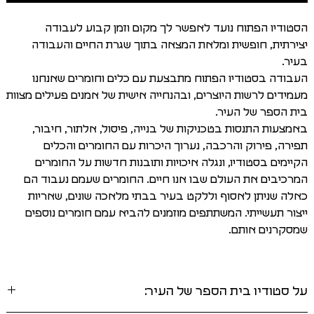
הסטודיו הפתוח נועד לאפשר לך מקום וזמן קבוע לעבודה
יצירתית, חופשית ומלאת המצאה בתוך שגרת החיים והעבודה
בעיר.
העבודה בסטודיו הפתוח מתבצעת עם כלים וחומרים שאנחנו
מעמידים לרשות היוצרים, ובהנחייה אישית של אמנים פעילים מצוות
בית הספר של העיר.
באמצעות התנסות בטכניקות של בנייה, פיסול, אלתור, חיבור,
תפירה, פירוק והרכבה, נערוך היכרות עם החומרים והכלים
הקיימים בסטודיו, ונגלה איכויות ותובנות חדשות על החומרים
המרכיבים את העולם שבו אנו חיים. החומרים שעמם נעבוד הם
כאלה שניתן לאסוף וללקט בעיר בבתי מלאכה שונים, שאריות
ייצור תעשייתי. המשתתפים מוזמנים להביא עמם חומרים נוספים
שמסקרנים אותם.
על סטודיו בית הספר של העיר: