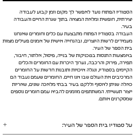
הסטודיו הפתוח נועד לאפשר לך מקום וזמן קבוע לעבודה
יצירתית, חופשית ומלאת המצאה בתוך שגרת החיים והעבודה
בעיר.
העבודה בסטודיו הפתוח מתבצעת עם כלים וחומרים שאנחנו
מעמידים לרשות היוצרים, ובהנחייה אישית של אמנים פעילים מצוות
בית הספר של העיר.
באמצעות התנסות בטכניקות של בנייה, פיסול, אלתור, חיבור,
תפירה, פירוק והרכבה, נערוך היכרות עם החומרים והכלים
הקיימים בסטודיו, ונגלה איכויות ותובנות חדשות על החומרים
המרכיבים את העולם שבו אנו חיים. החומרים שעמם נעבוד הם
כאלה שניתן לאסוף וללקט בעיר בבתי מלאכה שונים, שאריות
ייצור תעשייתי. המשתתפים מוזמנים להביא עמם חומרים נוספים
שמסקרנים אותם.
על סטודיו בית הספר של העיר: