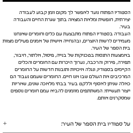
הסטודיו הפתוח נועד לאפשר לך מקום וזמן קבוע לעבודה
יצירתית, חופשית ומלאת המצאה בתוך שגרת החיים והעבודה
בעיר.
העבודה בסטודיו הפתוח מתבצעת עם כלים וחומרים שאנחנו
מעמידים לרשות היוצרים, ובהנחייה אישית של אמנים פעילים מצוות
בית הספר של העיר.
באמצעות התנסות בטכניקות של בנייה, פיסול, אלתור, חיבור,
תפירה, פירוק והרכבה, נערוך היכרות עם החומרים והכלים
הקיימים בסטודיו, ונגלה איכויות ותובנות חדשות על החומרים
המרכיבים את העולם שבו אנו חיים. החומרים שעמם נעבוד הם
כאלה שניתן לאסוף וללקט בעיר בבתי מלאכה שונים, שאריות
ייצור תעשייתי. המשתתפים מוזמנים להביא עמם חומרים נוספים
שמסקרנים אותם.
על סטודיו בית הספר של העיר: