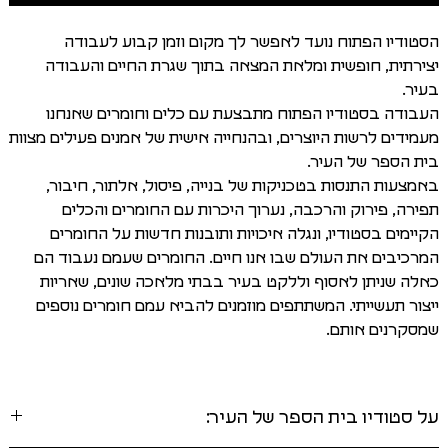
הסטודיו הפתוח נועד לאפשר לך מקום וזמן קבוע לעבודה
יצירתית, חופשית ומלאת המצאה בתוך שגרת החיים והעבודה
בעיר.
העבודה בסטודיו הפתוח מתבצעת עם כלים וחומרים שאנחנו
מעמידים לרשות היוצרים, ובהנחייה אישית של אמנים פעילים מצוות
בית הספר של העיר.
באמצעות התנסות בטכניקות של בנייה, פיסול, אלתור, חיבור,
תפירה, פירוק והרכבה, נערוך היכרות עם החומרים והכלים
הקיימים בסטודיו, ונגלה איכויות ותובנות חדשות על החומרים
המרכיבים את העולם שבו אנו חיים. החומרים שעמם נעבוד הם
כאלה שניתן לאסוף וללקט בעיר בבתי מלאכה שונים, שאריות
ייצור תעשייתי. המשתתפים מוזמנים להביא עמם חומרים נוספים
שמסקרנים אותם.
על סטודיו בית הספר של העיר: