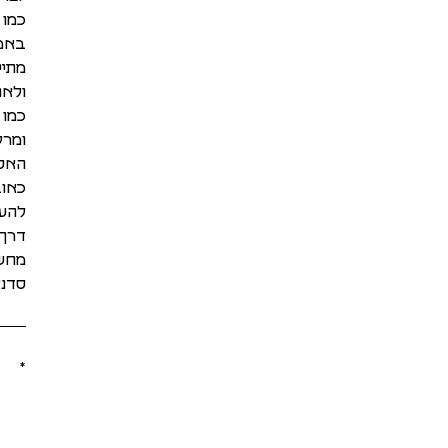
כמו 
באמצ
מתיי
ולאת
כמו 
ומרק
האסת
כאוב
להע
דרך 
מחשב
סדנא
*