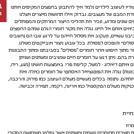
דיו לעיצוב לילדים נלמד איך להתבונן בחפצים המקיפים אותנו
דת המבט של מעצבים. נבדוק אילו תחושות מייצרים אצלנו
ם שונים ומדוע, ונכיר את תהליכי הייצור המרתקים והמפותלים
אים אותם אל חיינו. נגלה את מקור חומרי הגלם שמהם החפצים
בנו עשויים, ונעקוב את מסלול חייהם עד לרגע שבו הם נחשבים
ולים״ והופכים לפסולת. בכל שבוע ניצור אובייקטים משלנו.
ד מתוך חיפוש אחר חומרים "פסולים" בסביבתנו ומתוך התבוננות
ת בהם. ניתן דגש על חומרים חיים שמגיבים ומשתנים ושניתן
ם איתם דיאלוג - למשל, קליפת פרי. באמצעות חושינו (מגע, ריח,
ננות) נגלה את הפוטנציאל האסתטי של חומרים כאלה ואת
יותיהם. נתנסה בכלים מעשיים מעולם העיצוב כמו פירוק והרכבה,
ניקות מעולם הטקסטיל כמו אריגה, רקמה, תפירה וכבישה.
חיית
מרוז
ת מוצרים מחומרים נושמים ומשתנים אשר נפלטו משימושם המקורי,