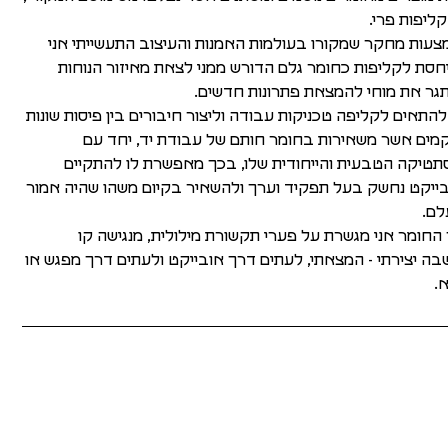
קליפות פרי.
עות מחקר שמקורו בעולמות האמנות והעיצוב התעשייתי אני
חסת לקליפות כחומר גלם הדורש ממני לצאת מאיזור הנוחות
גר את מוחי להמצאת פתרונות חדשים.
להתאים לקליפה טכניקות עבודה וליצור חיבורים בין פיסות שונות
מים אשר משאירות בחומר חותם של עבודת יד, יחד עם
טיקה הטבעית והייחודית שלו, בכך מאפשרת לו להתקיים
ייקט נחשק בעל תפקיד וערך ולהשאיר בקיום משהו שהיה אמור
לם.
החומר אני מגשרת על פערי תקשורת מילולית, מנגישה קו
ה יצירתי - המצאתי, לעתים דרך אובייקט ולעתים דרך מפגש או
.