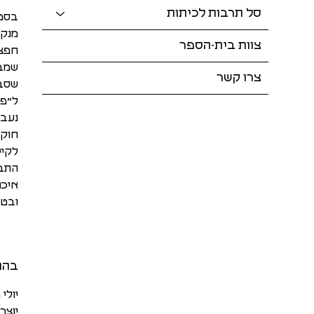
סל תרבות לכיתות
בסטו
מנקו
צוות בית-הספר
חפצי
שמבי
צרו קשר
שסבי
ל״פס
נעבו
חוקר
לקיי
התבו
איכו
ובטכ
בהנ
יולי 
יוצר