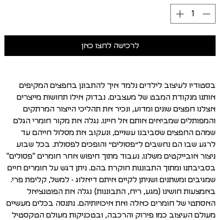
לרכישה לחצו כאן
בסטודיו לעיצוב לילדים נלמד איך להתבונן בחפצים המקיפים
אותנו מנקודת המבט של מעצבים. נבדוק אילו תחושות מייצרים
אצלנו חפצים שונים ומדוע, ונכיר את תהליכי הייצור המרתקים
והמפותלים שמביאים אותם אל חיינו. נגלה את מקור חומרי הגלם
שמהם החפצים שסביבנו עשויים, ונעקוב את מסלול חייהם עד
לרגע שבו הם נחשבים ל״פסולים״ והופכים לפסולת. בכל שבוע
ניצור אובייקטים משלנו. נעבוד מתוך חיפוש אחר חומרים "פסולים"
בסביבתנו ומתוך התבוננות חוקרת בהם. ניתן דגש על חומרים חיים
שמגיבים ומשתנים ושניתן לקיים איתם דיאלוג - למשל, קליפת פרי.
באמצעות חושינו (מגע, ריח, התבוננות) נגלה את הפוטנציאל
האסתטי של חומרים כאלה ואת איכויותיהם. נתנסה בכלים מעשיים
מעולם העיצוב כמו פירוק והרכבה, ובטכניקות מעולם הטקסטיל