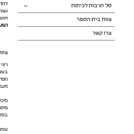
למתר
סל תרבות לכיתות
עצמא
אנשי
צוות בית-הספר
הפעיל
צרו קשר
צוות
רוני
בשנק
מפתח
מעמי
מיכל
פיסו
בסקר
עומר