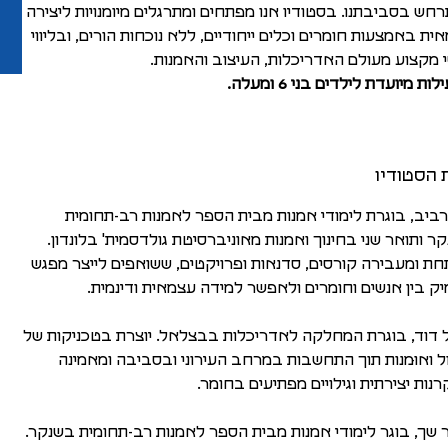
חש בסביבתנו. בסטודיו אנו מפתחים ומתרגלים מיומנויות ליצירה
ית באמצעות חומרים וכלים ייחודיים, ללא נוכחות הורים, ובליווי
 מקצוע מעולם האדריכלות, העיצוב והאמנות.
ות מיועדת לילדים בני 6 ומעלה.
 הסטודיו
 רביב, בוגרת לימודי אמנות מבית הספר לאמנות רב-תחומית
ר ותואר שני בחינוך ואמנות מאוניברסיטת גולדסמית' בלונדון.
ת ומעבירה קורסים, סדנאות ופרויקטים, ששואפים לייצר מפגש
ק בין אנשים וחומרים ולאפשר למידה עצמאית ודינמית.
 דוד, בוגרת המחלקה לאדריכלות בבצלאל. יוצרת בטכניקות של
ל ואוּמנות תוך התחשבות במרחב העירוני ובסביבה ומאמינה
נות יצירתית וגילויים מפתיעים בחומר.
 שך, בוגר לימודי אמנות מבית הספר לאמנות רב-תחומית בשנקר.