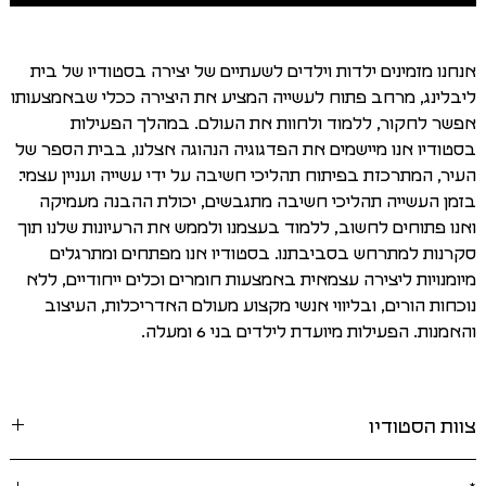
אנחנו מזמינים ילדות וילדים לשעתיים של יצירה בסטודיו של בית
ליבלינג, מרחב פתוח לעשייה המציע את היצירה ככלי שבאמצעותו
אפשר לחקור, ללמוד ולחוות את העולם. במהלך הפעילות
בסטודיו אנו מיישמים את הפדגוגיה הנהוגה אצלנו, בבית הספר של
העיר, המתרכזת בפיתוח תהליכי חשיבה על ידי עשייה ועניין עצמי:
בזמן העשייה תהליכי חשיבה מתגבשים, יכולת ההבנה מעמיקה
ואנו פתוחים לחשוב, ללמוד בעצמנו ולממש את הרעיונות שלנו תוך
סקרנות למתרחש בסביבתנו. בסטודיו אנו מפתחים ומתרגלים
מיומנויות ליצירה עצמאית באמצעות חומרים וכלים ייחודיים, ללא
נוכחות הורים, ובליווי אנשי מקצוע מעולם האדריכלות, העיצוב
והאמנות. הפעילות מיועדת לילדים בני 6 ומעלה.
צוות הסטודיו
רוני רביב, בוגרת לימודי אמנות מבית הספר לאמנות רב-תחומית