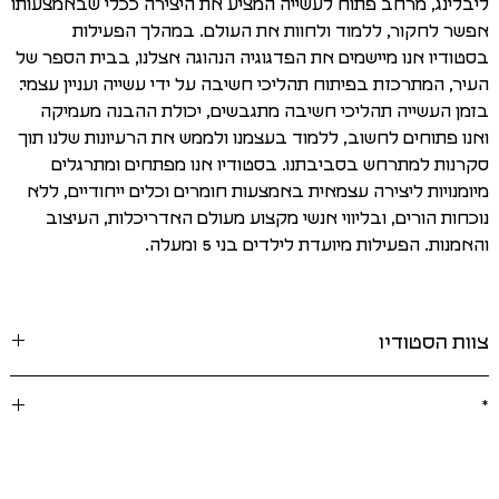
ליבלינג, מרחב פתוח לעשייה המציע את היצירה ככלי שבאמצעותו
אפשר לחקור, ללמוד ולחוות את העולם. במהלך הפעילות
בסטודיו אנו מיישמים את הפדגוגיה הנהוגה אצלנו, בבית הספר של
העיר, המתרכזת בפיתוח תהליכי חשיבה על ידי עשייה ועניין עצמי:
בזמן העשייה תהליכי חשיבה מתגבשים, יכולת ההבנה מעמיקה
ואנו פתוחים לחשוב, ללמוד בעצמנו ולממש את הרעיונות שלנו תוך
סקרנות למתרחש בסביבתנו. בסטודיו אנו מפתחים ומתרגלים
מיומנויות ליצירה עצמאית באמצעות חומרים וכלים ייחודיים, ללא
נוכחות הורים, ובליווי אנשי מקצוע מעולם האדריכלות, העיצוב
והאמנות. הפעילות מיועדת לילדים בני 5 ומעלה.
צוות הסטודיו
רוני רביב, בוגרת לימודי אמנות מבית הספר לאמנות רב-תחומית
*
בשנקר ותואר שני בחינוך ואמנות מאוניברסיטת גולדסמית' בלונדון.
מפתחת ומעבירה קורסים, סדנאות ופרויקטים, ששואפים לייצר
מפגש מעמיק בין אנשים וחומרים ולאפשר למידה עצמאית ודינמית.