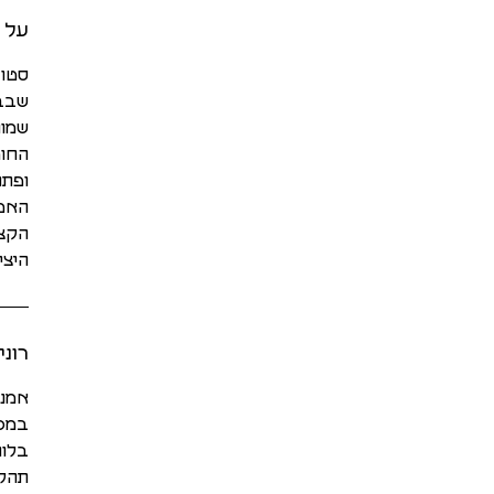
על ס
סטוד
שבבי
שמונ
החומ
ופתו
האמנ
הקצב
היצי
רוני
אמני
במכל
בלונ
תהלי