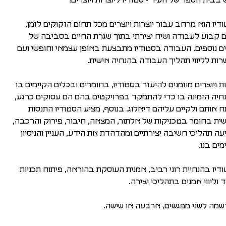
בבית הספר של העיר - סטודיו ליוצרות ויוצרים!
דיו הוא מרחב עבור יוצרות ויוצרים מכל תחום הזקוקים לזמן,
 קבוע לעבודה ושיח יצירתי בתוך שגרת החיים בסביבה של
ים נוספים. העבודה בסטודיו מתבצעת באופן עצמאי וחופשי ועם
ות לליווי תהליך העבודה בהנחיה אישית.
ות ויוצרים מוזמנים להיעזר בסטודיו, בחומרים ובכלים הקיימים בו
חיה הזמינה בו כדי להתמקד בפרויקטים בהם הם עסוקים כרגע,
 אותם ולקיים עליהם דיאלוג. בנוסף, מציע הסטודיו התנסות
ית בחומר בטכניקות של אלתור, המצאה, חיבור, פירוק והרכבה,
עה תהליכי חשיבה יצירתיים ומהדהדת את הידע, העניין והניסיון
מים בנו.
דיו בהנחיית רוני רביב, אמנית העוסקת בהוראה, פיתוח תכניות
ד וליווי אמנים בתהליכי יצירה.
מה לשני מפגשים, ארבעה או שישה.