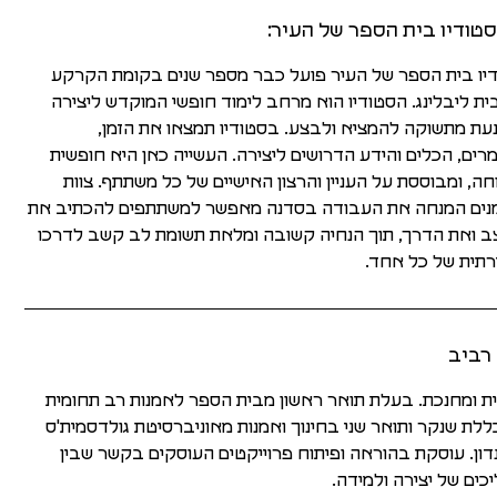
טודיו בית הספר של העיר:
יו בית הספר של העיר פועל כבר מספר שנים בקומת הקרקע
ת ליבלינג. הסטודיו הוא מרחב לימוד חופשי המוקדש ליצירה
עת מתשוקה להמציא ולבצע. בסטודיו תמצאו את הזמן,
רים, הכלים והידע הדרושים ליצירה. העשייה כאן היא חופשית
חה, ומבוססת על העניין והרצון האישיים של כל משתתף. צוות
ים המנחה את העבודה בסדנה מאפשר למשתתפים להכתיב את
 ואת הדרך, תוך הנחיה קשובה ומלאת תשומת לב קשב לדרכו
רתית של כל אחד.
 רביב
ת ומחנכת. בעלת תואר ראשון מבית הספר לאמנות רב תחומית
לת שנקר ותואר שני בחינוך ואמנות מאוניברסיטת גולדסמית'ס
דון. עוסקת בהוראה ופיתוח פרוייקטים העוסקים בקשר שבין
כים של יצירה ולמידה.