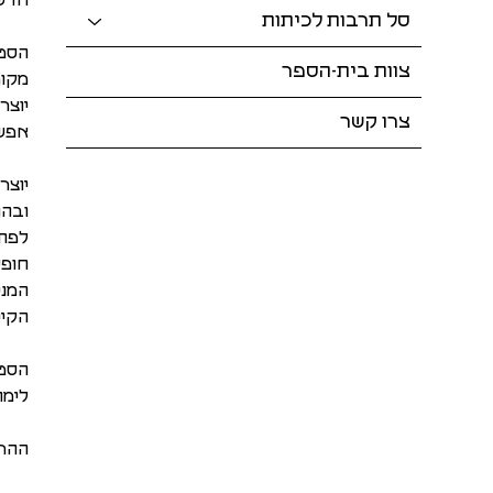
חדש 
סל תרבות לכיתות
הסטו
צוות בית-הספר
מקום
יוצר
צרו קשר
אפשר
יוצר
ובהנ
לפתח
חופש
המני
הקיי
הסטו
לימו
ההרש