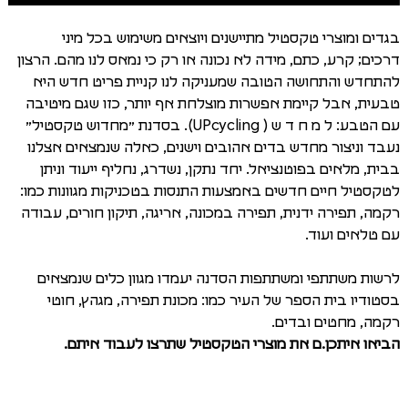
בגדים ומוצרי טקסטיל מתיישנים ויוצאים משימוש בכל מיני
דרכים; קרע, כתם, מידה לא נכונה או רק כי נמאס לנו מהם. הרצון
להתחדש והתחושה הטובה שמעניקה לנו קניית פריט חדש היא
טבעית, אבל קיימת אפשרות מוצלחת אף יותר, כזו שגם מיטיבה
עם הטבע: ל מ ח ד ש ( UPcycling). בסדנת ״מחדוש טקסטיל״
נעבד וניצור מחדש בדים אהובים וישנים, כאלה שנמצאים אצלנו
בבית, מלאים בפוטנציאל. יחד נתקן, נשדרג, נחליף ייעוד וניתן
לטקסטיל חיים חדשים באמצעות התנסות בטכניקות מגוונות כמו:
רקמה, תפירה ידנית, תפירה במכונה, אריגה, תיקון חורים, עבודה
עם טלאים ועוד.
לרשות משתתפי ומשתתפות הסדנה יעמדו מגוון כלים שנמצאים
בסטודיו בית הספר של העיר כמו: מכונת תפירה, מגהץ, חוטי
רקמה, מחטים ובדים.
הביאו איתכן.ם את מוצרי הטקסטיל שתרצו לעבוד איתם.