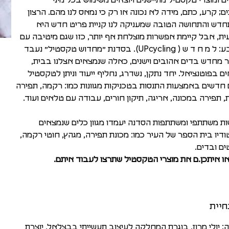
ם ומוצרי טקסטיל מתיישנים ויוצאים משימוש בכל מיני
ם; קרע, כתם, מידה לא נכונה או רק כי נמאס לנו מהם. הרצון
דש והתחושה הטובה שמעניקה לנו קניית פריט חדש היא
ת, אבל קיימת אפשרות מוצלחת אף יותר, כזו שגם מיטיבה עם
הטבע: ל מ ח ד ש ( UPcycling). בסדנת ״מחדוש טקסטיל״ נעבד
ור מחדש בדים אהובים וישנים, כאלה שנמצאים אצלנו בבית,
ם בפוטנציאל. יחד נתקן, נשדרג, נחליף ייעוד וניתן לטקסטיל
 חדשים באמצעות התנסות בטכניקות מגוונות כמו: רקמה, תפירה
ת, תפירה במכונה, אריגה, תיקון חורים, עבודה עם טלאים ועוד.
ת משתתפי ומשתתפות הסדנה יעמדו מגוון כלים שנמצאים
דיו בית הספר של העיר כמו: מכונת תפירה, מגהץ, חוטי רקמה,
ם ובדים.
ו איתכן.ם את מוצרי הטקסטיל שתרצו לעבוד איתם.
חיית
: יולי מרוז, בוגרת המחלקה לעיצוב תעשייתי בבצלאל, יוצרת