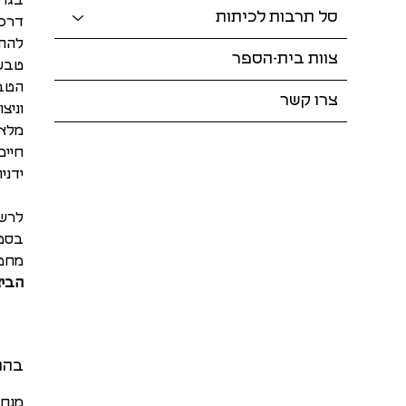
בגדי
סל תרבות לכיתות
דרכי
להתח
צוות בית-הספר
טבעי
צרו קשר
וניצ
מלאי
חיים
ידני
לרשו
בסטו
מחטי
הביא
בהנ
מנחה