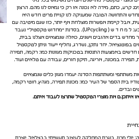
ם ומוצרי טקסטיל מתיישנים ויוצאים משימוש בכל מיני
ם; קרע, כתם, מידה לא נכונה או רק כי נמאס לנו מהם. הרצון
דש והתחושה הטובה שמעניקה לנו קניית פריט חדש היא
ת, אבל קיימת אפשרות מוצלחת אף יותר, כזו שגם מיטיבה עם
הטבע: ל מ ח ד ש ( UPcycling). בסדנת ״מחדוש טקסטיל״ נעבד
ור מחדש בדים אהובים וישנים, כאלה שנמצאים אצלנו בבית,
ם בפוטנציאל. יחד נתקן, נשדרג, נחליף ייעוד וניתן לטקסטיל
 חדשים באמצעות התנסות בטכניקות מגוונות כמו: רקמה, תפירה
ת, תפירה במכונה, אריגה, תיקון חורים, עבודה עם טלאים ועוד.
ת משתתפי ומשתתפות הסדנה יעמדו מגוון כלים שנמצאים
דיו בית הספר של העיר כמו: מכונת תפירה, מגהץ, חוטי רקמה,
ם ובדים.
ו איתכן.ם את מוצרי הטקסטיל שתרצו לעבוד איתם.
חיית
: יולי מרוז, בוגרת המחלקה לעיצוב תעשייתי בבצלאל, יוצרת