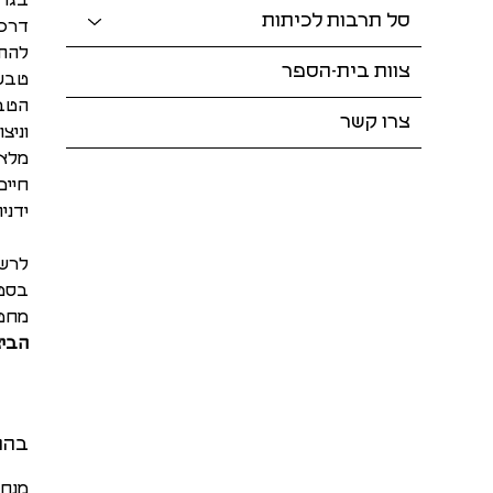
בגדי
סל תרבות לכיתות
דרכי
להתח
צוות בית-הספר
טבעי
צרו קשר
וניצ
מלאי
חיים
ידני
לרשו
בסטו
מחטי
הביא
בהנ
מנחה