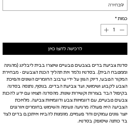
כמות
*
לרכישה לחצו כאן
סדנת צביעת בדים בצבעים טבעיים שיוצרו בבית ליבלינג (מהגינה
וממטבח הבית). בסדנא נלמד את תהליך הכנת הצבעים - מבחירת
המקור הטבעי, דיוק הגוון על ידי ערבוב החומרים השונים והפיכת
הצבע לקבוע ושימושי, ועד צביעת הבדים. בנוסף, נתנסה בסדנה
בקיפול הבד בצורות וקשירות שונות. מהסדנה תצאו עם ידע להכנת
צבעים טבעיים, עם דוגמאות צבע ודוגמאות צביעה. מלאכת
הצביעה היא פעולה מרגיעה ונעימה והשימוש בחומרים אורגנים
יוצר גוונים עמוקים וחד פעמיים. מוזמנות להביא איתכן.ם בדים לצד
בד כותנה שיסופק בסדנא.