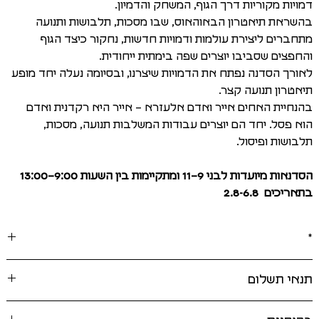
דמויות מקוריות דרך הגוף, המשחק והדמיון.
בהשראת תיאטרון הבאוהאוס, שבו מסכות, תלבושות ותנועה
מתחברים ליצירת עולמות ודמויות חדשות, נחקור כיצד הגוף
והחפצים שסביבו יוצרים שפה בימתית ייחודית.
לאורך הסדנה נפתח את הדמויות שיצרנו, ובסיומה נעלה יחד מופע
תיאטרון תנועה קצר.
בהנחיית האחים אייר ואדם אלעזרא – אייר היא רקדנית ואדם
הוא פסל. יחד הם יוצרים עבודות המשלבות תנועה, מסכות,
תלבושות ופיסול.
הסדנאות מיועדות לבני 9–11 ומתקיימות בין השעות 9:00–13:00
בתאריכים 2.8-6.8
*
תנאי תשלום
תנאי ביטול: