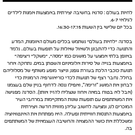
לחיות בעולם : סדנא בחשיבה יצירתית באמצעות אמנות לילדים
לגילאי 6-7.
בכל יום שלישי בין השעות 16:30-17:15.
בסדנה ״לחיות בעולם״ נשתמש בכלים מעולם האומנות, המדע
והתנועה כדי להתבונן ולשאול שאלות על תופעות בעולם.. נלמד
באופן בלתי אמצעי על מושגים כמו ״מסה״, ״משקל״ ו״ציפה״
באמצעות בנייה של סירות אלומיניום והשטתן במים. נתחקה אחר
תנועת כוכבי הלכת בעזרת גופנו, ונייצר מופע משותף של מסלוליהם
בחלל. נחבר רצף של תנועות לכדי כוריאוגרפיה הרמונית כדי
לבחון את המושג "זרימה", ואפילו ננסה לדחוף בניין שלם בעצמנו
(אבל לא בטוח במאה אחוז שנצליח להזיז אותו). הסדנה מפגישה
את המשתתפים עם תופעות שונות המתקיימות במרחבי העיר
המוכרים לנו, ומציעה לחשוב עליהן מזווית חדשה ויצירתית
באמצעות התנסות חווייתית ופעילה. היא מפתחת את האינטואיציה
ומשכללת את כושר ההמצאה והחשיבה העצמאית של המשתתפים
בה.