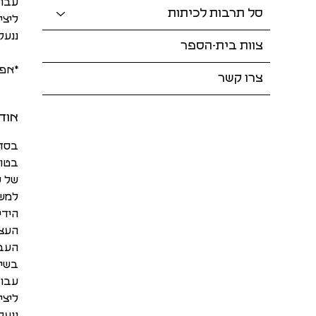
עבוד
סל תרבות לכיתות
ליצי
ננעל
צוות בית-הספר
*אפש
צרו קשר
אודו
בסדנ
בטוח
של ע
למשת
הידי
העצמ
העבו
בשית
עבוד
ליצי
ננעל