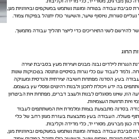
ה כגון מברגים, מסורי יד, כלי מדידה וקליבות.
רת סביבת עבודה בטוחה ומוגנת נשתמש במשקפים ובאוזניות מגן,
 נעליים סגורות, נאסוף שיער, והשיעור כולו יתנהל בפיקוח צמוד.
ר להירשם לשני התאריכים כדי לייצר תהליך עבודה מתמשך.
ת החוג
ת הנגרות לילדים נבנה מבנים ויצירות מעץ בסביבת יצירה
ה. נלמד לעבוד עם כלי נגרות בסיסיים ונתנסה בטכניקות שונות
בודה בעץ. הסדנה מפתחת חשיבה יצירתית והנדסית ומעניקה
תפים בה ידע ויכולת לתכנן ולבנות רהיטים ופסלי עץ בעצמם.
עה הזו, שאנו מסוגלים לבנות ולעצב דברים, מפתחת את הביטחון
י ואת תחושת העצמאות.
דה בסדנה מתבצעת בצוות ומלמדת את המשתתפים לעבוד
וף פעולה. העבודה בעץ מתבצעת בעזרת מגוון רחב של כלי
ה כגון מברגים, מסורי יד, כלי מדידה וקליבות.
רת סביבת עבודה בטוחה ומוגנת נשתמש במשקפים ובאוזניות מגן,
 נעליים סגורות, נאסוף שיער, והשיעור כולו יתנהל בפיקוח צמוד.